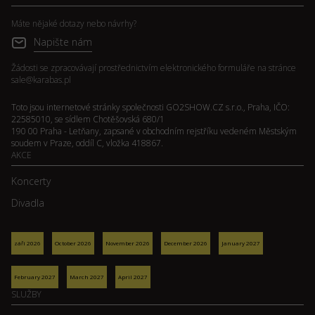
Máte nějaké dotazy nebo návrhy?
Napište nám
Žádosti se zpracovávají prostřednictvím elektronického formuláře na stránce
sale@karabas.pl
Toto jsou internetové stránky společnosti GO2SHOW.CZ s.r.o., Praha, IČO:
22585010, se sídlem Chotěšovská 680/1
190 00 Praha - Letňany, zapsané v obchodním rejstříku vedeném Městským
soudem v Praze, oddíl C, vložka 418867.
AKCE
Koncerty
Divadla
září 2026
October 2026
November 2026
December 2026
January 2027
February 2027
March 2027
April 2027
SLUŽBY