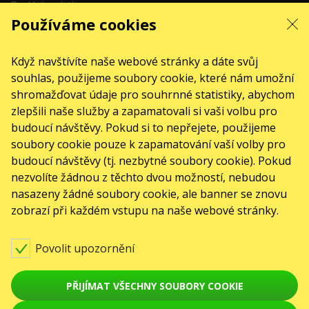
Dodání a platba
Používáme cookies
Mapa stránek
O NÁS
Když navštívíte naše webové stránky a dáte svůj
front.news.title
souhlas, použijeme soubory cookie, které nám umožní
Pro organizátory
shromažďovat údaje pro souhrnné statistiky, abychom
Logo pro plakáty a média
zlepšili naše služby a zapamatovali si vaši volbu pro
budoucí návštěvy. Pokud si to nepřejete, použijeme
O společnosti
soubory cookie pouze k zapamatování vaší volby pro
Veřejná nabídka
budoucí návštěvy (tj. nezbytné soubory cookie). Pokud
nezvolíte žádnou z těchto dvou možností, nebudou
nasazeny žádné soubory cookie, ale banner se znovu
zobrazí při každém vstupu na naše webové stránky.
Povolit upozornění
© Karabas.cz 2026
PŘIJÍMAT VŠECHNY SOUBORY COOKIE