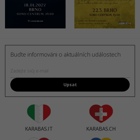
llet
H
ntrum
Centrum
Ce
0 - 1390 CZK
990 - 1390 CZK
109
Tr
Be
Da
Buďte informováni o aktuálních událostech
Upsat
KARABAS.IT
KARABAS.CH