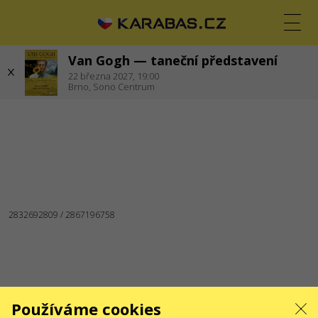
Van Gogh — taneční představení
CS
EN
UK
22
března 2027,
19:00
Brno,
Sono Centrum
BRNO
Koncerty
Divadla
JSME NA SOCIÁLNÍCH SÍTÍCH
SLUŽBY
Dodání a platba
Mapa stránek
O NÁS
Pro organizátory
Logo pro plakáty a média
O společnosti
Veřejná nabídka
Používáme cookies