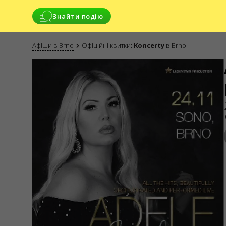
Знайти подію
Афіши в Brno
Офіційні квитки:
Koncerty
в Brno
SERVICES
Martial law
Gift ticket
List of cancelled and rescheduled events
Dispute resolving service
Box offices
Delivery and payment