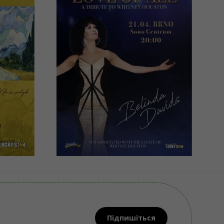
The Greatest
Love of All,
Whitney Houston
Tribute by
Belinda Davids
Brno, Sono Centrum
1090 - 1790 CZK
КУПИТИ
Підпишіться