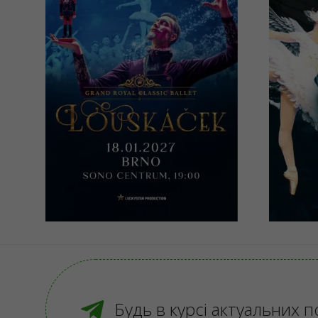
Louskáček by
LAB
Grand Royal
Gra
Classic Ballet
Cla
Brno, Sono Centrum
Brno
990 - 1390 CZK
990 
КУПИТИ
Будь в курсі актуальних п