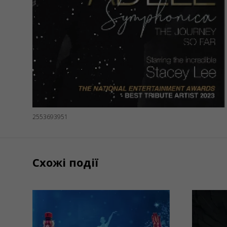
2553693951
Схожі події
18/01/2027
19/
19:00