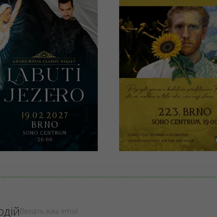
UTÍ JEZERO -
Van Gogh —
nd Royal
taneční
ssic Ballet
představení
, Sono Centrum
Brno, Sono Centrum
- 1090 CZK
990 - 1390 CZK
КУПИТИ
КУПИТИ
одій