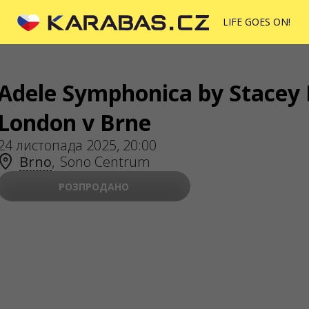
LIFE GOES ON!
FOLLOW US
PR
Adele Symphonica by Stacey 
Pub
London v Brne
Warning! The processing of appeals is carried out via
24 листопада 2025, 20:00
form at
help.karabas.com
Brno
,
Sono Centrum
РОЗПРОДАНО
ABOUT US
Organizers
Por
Logo for posters
Who we are
Purchasing policy