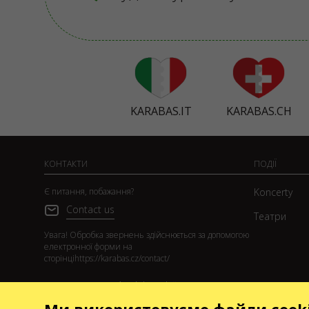
KARABAS.IT
KARABAS.CH
КОНТАКТИ
ПОДІЇ
Є питання, побажання?
Koncerty
Contact us
Театри
Увага! Обробка звернень здійснюється за допомогою
електронної форми на
сторінці
https://karabas.cz/contact/
Toto jsou internetové stránky společnosti GO2SHOW.CZ
s.r.o., Praha, IČO: 22585010, se sídlem Chotěšovská
680/1