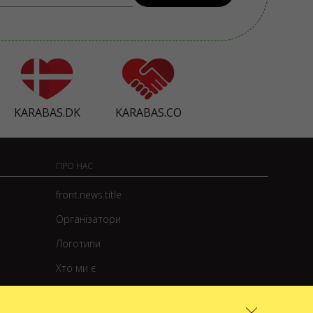
KARABAS.DK
KARABAS.CO
ПРО НАС
front.news.title
Організатори
Логотипи
Хто ми є
Політика закупівель