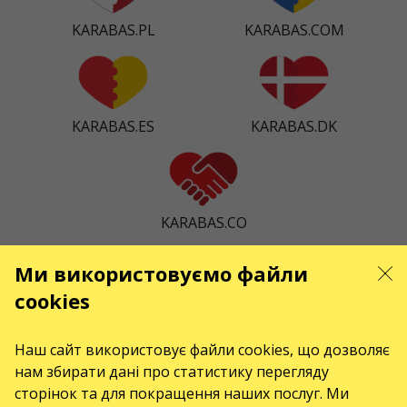
KARABAS.PL
KARABAS.COM
KARABAS.ES
KARABAS.DK
KARABAS.CO
Ми використовуємо файли
КОНТАКТИ
cookies
Є питання, побажання?
Наш сайт використовує файли cookies, що дозволяє
Contact us
нам збирати дані про статистику перегляду
Увага! Обробка звернень здійснюється за допомогою електронної форми
сторінок та для покращення наших послуг. Ми
на сторінці
https://karabas.cz/contact/