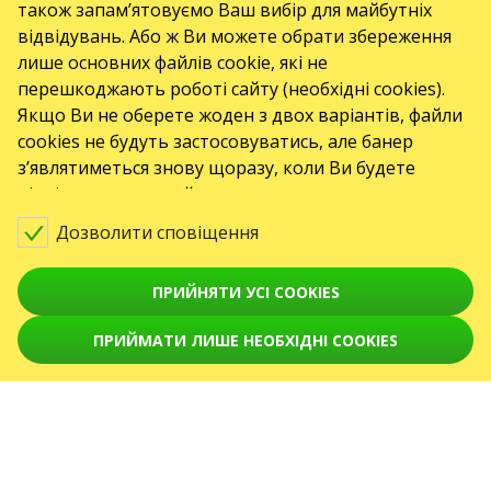
також запам’ятовуємо Ваш вибір для майбутніх
відвідувань. Або ж Ви можете обрати збереження
Toto jsou internetové stránky společnosti GO2SHOW.CZ s.r.o., Praha, IČO:
22585010, se sídlem Chotěšovská 680/1
лише основних файлів cookie, які не
190 00 Praha - Letňany, zapsané v obchodním rejstříku vedeném Městským
перешкоджають роботі сайту (необхідні cookies).
soudem v Praze, oddíl C, vložka 418867.
ПОДІЇ
Якщо Ви не оберете жоден з двох варіантів, файли
cookies не будуть застосовуватись, але банер
Koncerty
з’являтиметься знову щоразу, коли Ви будете
Театри
відвідувати наш сайт.
Дозволити сповіщення
вересень 2026
October 2026
November 2026
December 2026
January 2027
ПРИЙНЯТИ УСІ COOKIES
February 2027
March 2027
April 2027
СЕРВІСИ
ПРИЙМАТИ ЛИШЕ НЕОБХІДНІ COOKIES
Доставка та оплата
Карта сайту
ПРО НАС
front.news.title