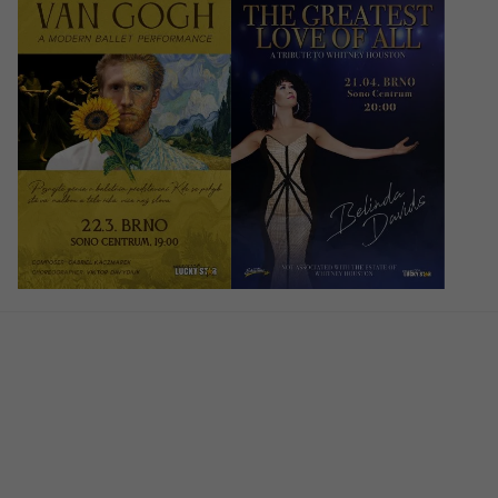
22/03/2027
21/04/2027
19:00
20:00
Van Gogh — taneční
The Greatest Love
představení
of All, Whitney
Houston Tribute by
Belinda Davids
Brno, Sono Centrum
Brno, Sono Centrum
990 - 1390 CZK
1090 - 1790 CZK